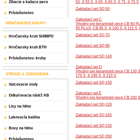
Žíhacie a kaliace pece
55, X 55 S, X 65, X 65 S, X 75, X 75 S
Zakladací set SQ 50
Príslušenstvo
Zakladací set C
HRNČIARSKE KRUHY
Vhodný pre keramické pece CB 80 PLU
95 PLUS, CB 95 S, X 100 S, X 115 S,
Zakladací set SQ 70
Hrnčiarsky kruh SHIMPO
Zakladací set SQ 90
Hrnčiarsky kruh BTH
Zakladací set SQ 140
Príslušenstvo- kruhy
Zakladací set D
Vhodný pre keramické pece CB 130 S,
STROJE A ZARIADENIA
170 S, X 195 S, X 215 S
Zakladací set SQ 150
Valcovacie stoly
Zakladací set E
Odkaľovacia nádrž AB
Vhodný pre keramické pece CB 200 S,
Zakladací set SQ 220
Lisy na hlinu
Zakladací set SQ 165
Lakovacía kabína
Zakladací set SQ 235
Boxy na hlinu
Zakladací set SQ 350
Príslušenstvo