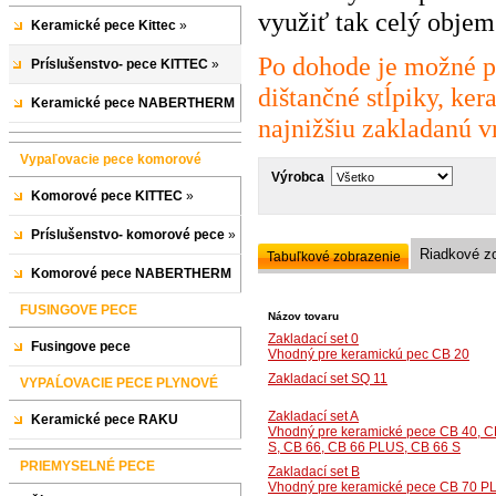
využiť tak celý objem
Keramické pece Kittec
»
Po dohode je možné p
Príslušenstvo- pece KITTEC
»
dištančné stĺpiky, ker
Keramické pece NABERTHERM
najnižšiu zakladanú v
Vypaľovacie pece komorové
Výrobca
Komorové pece KITTEC
»
Príslušenstvo- komorové pece
»
Riadkové z
Tabuľkové zobrazenie
Komorové pece NABERTHERM
FUSINGOVE PECE
Názov tovaru
Zakladací set 0
Fusingove pece
Vhodný pre keramickú pec CB 20
Zakladací set SQ 11
VYPAĹOVACIE PECE PLYNOVÉ
Zakladací set A
Keramické pece RAKU
Vhodný pre keramické pece CB 40, C
S, CB 66, CB 66 PLUS, CB 66 S
PRIEMYSELNÉ PECE
Zakladací set B
Vhodný pre keramické pece CB 70 PLU