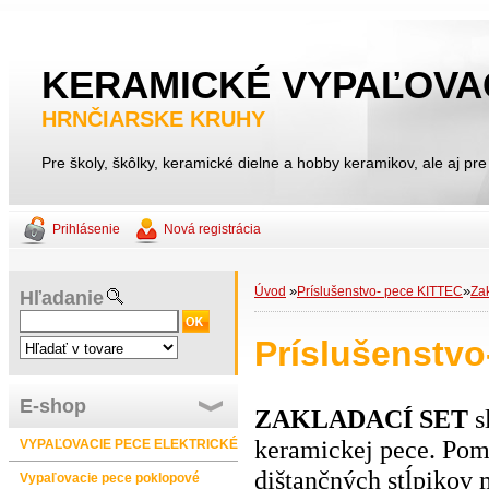
KERAMICKÉ VYPAĽOVA
HRNČIARSKE KRUHY
Pre školy, škôlky, keramické dielne a hobby keramikov, ale aj pre
Prihlásenie
Nová registrácia
»
»
Úvod
Príslušenstvo- pece KITTEC
Zak
Hľadanie
Príslušenstvo
E-shop
ZAKLADACÍ SET
s
keramickej pece. Pom
VYPAĽOVACIE PECE ELEKTRICKÉ
dištančných stĺpikov
Vypaľovacie pece poklopové